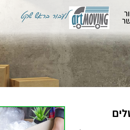
ר
ר
לים